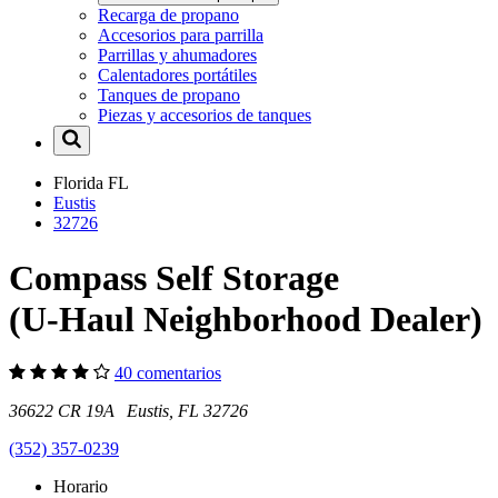
Recarga de propano
Accesorios para parrilla
Parrillas y ahumadores
Calentadores portátiles
Tanques de propano
Piezas y accesorios de tanques
Florida
FL
Eustis
32726
Compass Self Storage
(U-Haul Neighborhood Dealer)
40 comentarios
36622 CR 19A Eustis, FL 32726
(352) 357-0239
Horario