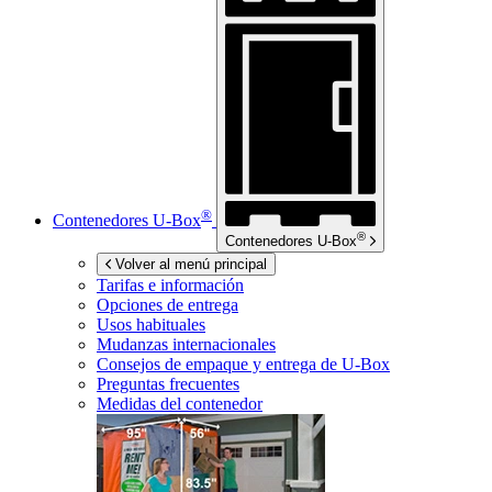
®
Contenedores
U-Box
®
Contenedores
U-Box
Volver al menú principal
Tarifas e información
Opciones de entrega
Usos habituales
Mudanzas internacionales
Consejos de empaque y entrega de
U-Box
Preguntas frecuentes
Medidas del contenedor