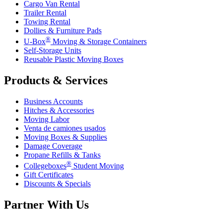
Cargo Van Rental
Trailer Rental
Towing Rental
Dollies & Furniture Pads
®
U-Box
Moving & Storage Containers
Self-Storage Units
Reusable Plastic Moving Boxes
Products & Services
Business Accounts
Hitches & Accessories
Moving Labor
Venta de camiones usados
Moving Boxes & Supplies
Damage Coverage
Propane Refills & Tanks
®
Collegeboxes
Student Moving
Gift Certificates
Discounts & Specials
Partner With Us