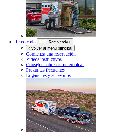
Remolcado
Remolcado
Volver al menú principal
Comienza una reservación
Videos instructivos
Consejos sobre cómo remolcar
Preguntas frecuentes
Enganches y accesorios