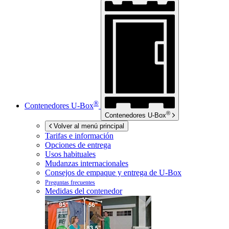
®
Contenedores
U-Box
®
Contenedores
U-Box
Volver al menú principal
Tarifas e información
Opciones de entrega
Usos habituales
Mudanzas internacionales
Consejos de empaque y entrega de
U-Box
Preguntas frecuentes
Medidas del contenedor