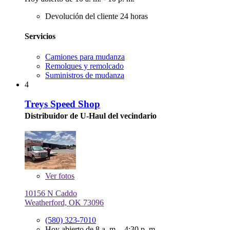
Devolución del cliente 24 horas
Servicios
Camiones para mudanza
Remolques y remolcado
Suministros de mudanza
4
Treys Speed Shop
Distribuidor de U-Haul del vecindario
Ver
fotos
10156 N Caddo
Weatherford, OK 73096
(580) 323-7010
Hoy abierto de 8 a. m. - 4:30 p. m.