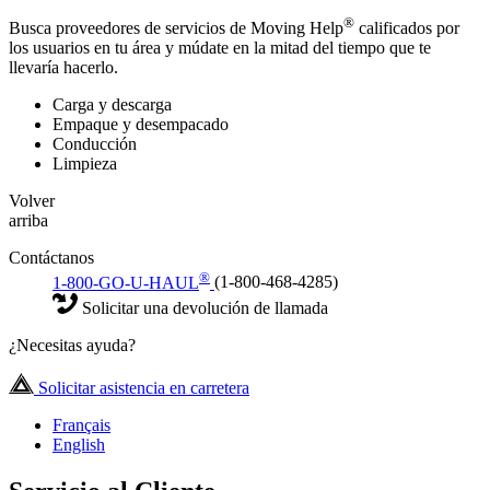
®
Busca proveedores de servicios de Moving Help
calificados por
los usuarios en tu área y múdate en la mitad del tiempo que te
llevaría hacerlo.
Carga y descarga
Empaque y desempacado
Conducción
Limpieza
Volver
arriba
Contáctanos
®
1-800-GO-U-HAUL
(1-800-468-4285)
Solicitar una devolución de llamada
¿Necesitas ayuda?
Solicitar asistencia en carretera
Français
English