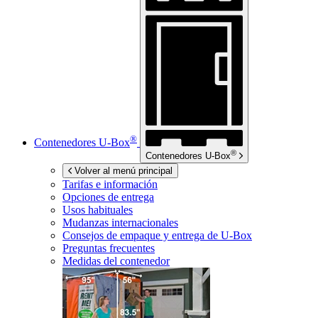
®
Contenedores
U-Box
®
Contenedores
U-Box
Volver al menú principal
Tarifas e información
Opciones de entrega
Usos habituales
Mudanzas internacionales
Consejos de empaque y entrega de
U-Box
Preguntas frecuentes
Medidas del contenedor