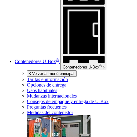
®
Contenedores
U-Box
®
Contenedores
U-Box
Volver al menú principal
Tarifas e información
Opciones de entrega
Usos habituales
Mudanzas internacionales
Consejos de empaque y entrega de
U-Box
Preguntas frecuentes
Medidas del contenedor