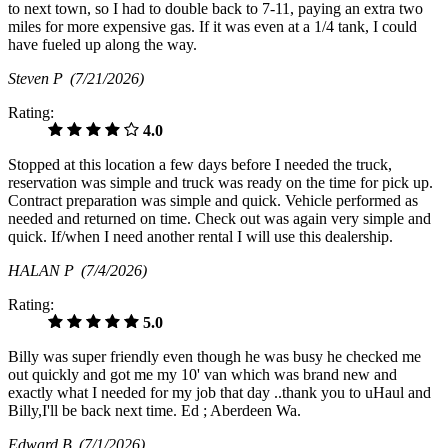
to next town, so I had to double back to 7-11, paying an extra two
miles for more expensive gas. If it was even at a 1/4 tank, I could
have fueled up along the way.
Steven P
(7/21/2026)
Rating:
4.0
Stopped at this location a few days before I needed the truck,
reservation was simple and truck was ready on the time for pick up.
Contract preparation was simple and quick. Vehicle performed as
needed and returned on time. Check out was again very simple and
quick. If/when I need another rental I will use this dealership.
HALAN P
(7/4/2026)
Rating:
5.0
Billy was super friendly even though he was busy he checked me
out quickly and got me my 10' van which was brand new and
exactly what I needed for my job that day ..thank you to uHaul and
Billy,I'll be back next time. Ed ; Aberdeen Wa.
Edward B
(7/1/2026)