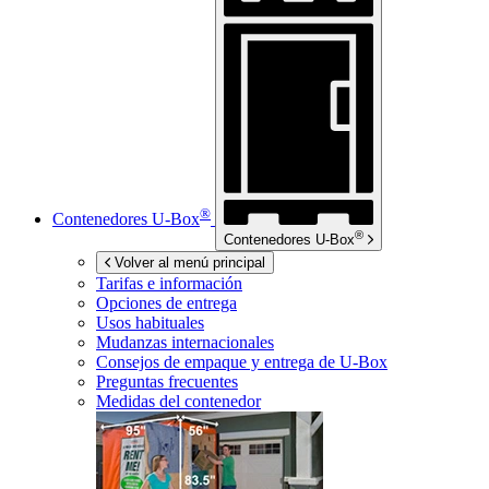
®
Contenedores
U-Box
®
Contenedores
U-Box
Volver al menú principal
Tarifas e información
Opciones de entrega
Usos habituales
Mudanzas internacionales
Consejos de empaque y entrega de
U-Box
Preguntas frecuentes
Medidas del contenedor