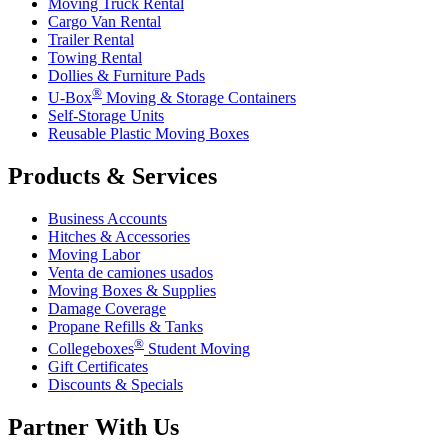
Moving Truck Rental
Cargo Van Rental
Trailer Rental
Towing Rental
Dollies & Furniture Pads
®
U-Box
Moving & Storage Containers
Self-Storage Units
Reusable Plastic Moving Boxes
Products & Services
Business Accounts
Hitches & Accessories
Moving Labor
Venta de camiones usados
Moving Boxes & Supplies
Damage Coverage
Propane Refills & Tanks
®
Collegeboxes
Student Moving
Gift Certificates
Discounts & Specials
Partner With Us