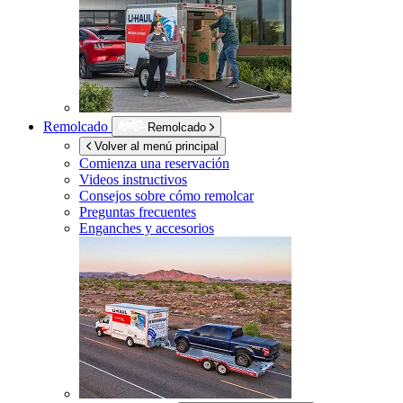
Remolcado
Remolcado
Volver al menú principal
Comienza una reservación
Videos instructivos
Consejos sobre cómo remolcar
Preguntas frecuentes
Enganches y accesorios