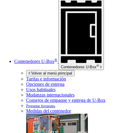
®
Contenedores
U-Box
®
Contenedores
U-Box
Volver al menú principal
Tarifas e información
Opciones de entrega
Usos habituales
Mudanzas internacionales
Consejos de empaque y entrega de
U-Box
Preguntas frecuentes
Medidas del contenedor