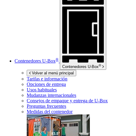
®
Contenedores
U-Box
®
Contenedores
U-Box
Volver al menú principal
Tarifas e información
Opciones de entrega
Usos habituales
Mudanzas internacionales
Consejos de empaque y entrega de
U-Box
Preguntas frecuentes
Medidas del contenedor