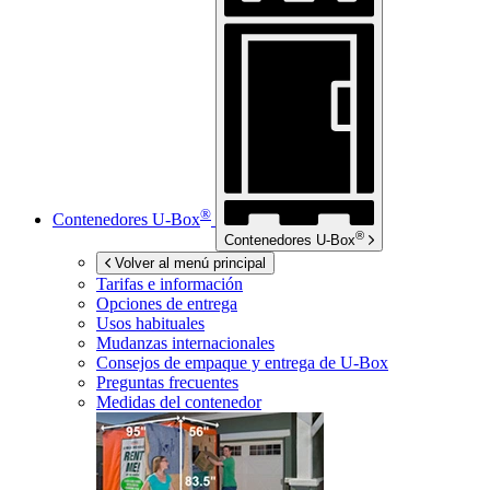
®
Contenedores
U-Box
®
Contenedores
U-Box
Volver al menú principal
Tarifas e información
Opciones de entrega
Usos habituales
Mudanzas internacionales
Consejos de empaque y entrega de
U-Box
Preguntas frecuentes
Medidas del contenedor