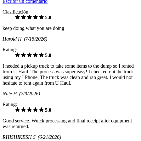
Escribir un comentario
Clasificación:
5.0
keep doing what you are doing
Harold H
(7/15/2026)
Rating:
5.0
I needed a pickup truck to take some items to the dump so I rented
from U Haul. The process was super easy! I checked out the truck
using my I Phone. The truck was clean and ran great. I would not
hesitate to rent again from U Haul.
Nate H
(7/9/2026)
Rating:
5.0
Good service. Wuick processing and final receipt after equipment
was returned.
RHISHIKESH S
(6/21/2026)