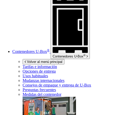
®
Contenedores
U-Box
®
Contenedores
U-Box
Volver al menú principal
Tarifas e información
Opciones de entrega
Usos habituales
Mudanzas internacionales
Consejos de empaque y entrega de
U-Box
Preguntas frecuentes
Medidas del contenedor