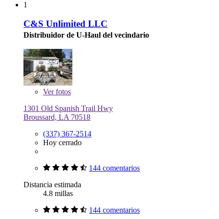
1
C&S Unlimited LLC
Distribuidor de U-Haul del vecindario
Ver
fotos
1301 Old Spanish Trail Hwy
Broussard, LA 70518
(337) 367-2514
Hoy cerrado
144 comentarios
Distancia estimada
4.8 millas
144 comentarios