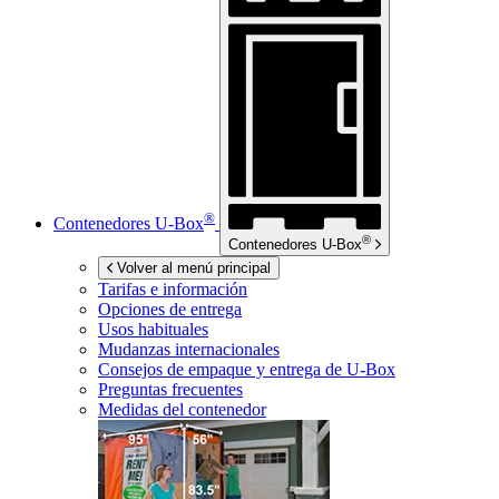
®
Contenedores
U-Box
®
Contenedores
U-Box
Volver al menú principal
Tarifas e información
Opciones de entrega
Usos habituales
Mudanzas internacionales
Consejos de empaque y entrega de
U-Box
Preguntas frecuentes
Medidas del contenedor