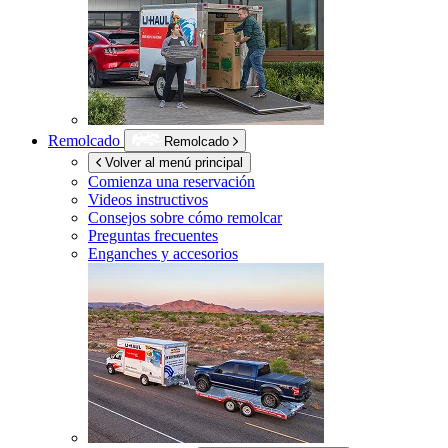
Remolcado
Remolcado
Volver al menú principal
Comienza una reservación
Videos instructivos
Consejos sobre cómo remolcar
Preguntas frecuentes
Enganches y accesorios