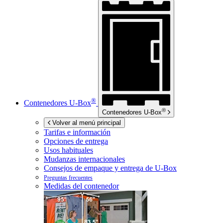
®
Contenedores
U-Box
®
Contenedores
U-Box
Volver al menú principal
Tarifas e información
Opciones de entrega
Usos habituales
Mudanzas internacionales
Consejos de empaque y entrega de
U-Box
Preguntas frecuentes
Medidas del contenedor