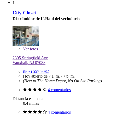
1
City Closet
Distribuidor de U-Haul del vecindario
Ver
fotos
2395 Springfield Ave
Vauxhall, NJ 07088
(908) 557-9082
Hoy abierto de 7 a. m. - 7 p. m.
(Next to The Home Depot, No On Site Parking)
4 comentarios
Distancia estimada
0.4 millas
4 comentarios