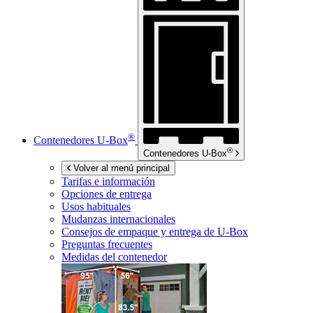
®
Contenedores
U-Box
®
Contenedores
U-Box
Volver al menú principal
Tarifas e información
Opciones de entrega
Usos habituales
Mudanzas internacionales
Consejos de empaque y entrega de
U-Box
Preguntas frecuentes
Medidas del contenedor