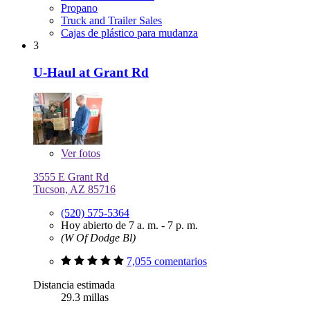
Propano
Truck and Trailer Sales
Cajas de plástico para mudanza
3
U-Haul at Grant Rd
Ver
fotos
3555 E Grant Rd
Tucson, AZ 85716
(520) 575-5364
Hoy abierto de 7 a. m. - 7 p. m.
(W Of Dodge Bl)
7,055 comentarios
Distancia estimada
29.3 millas