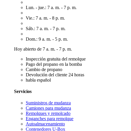
Lun. - jue.: 7 a. m. - 7 p. m.
Vie.: 7 a. m. - 8 p. m.
Sáb.: 7 a. m. - 7 p. m.
Dom.: 9 a. m. - 5 p. m.
Hoy abierto de 7 a. m. - 7 p. m.
Inspección gratuita del remolque
Pago del propano en la bomba
Cambio de propano
Devolución del cliente 24 horas
habla español
Servicios
Suministros de mudanza
Camiones para mudanza
Remolques y remolcado
Enganches para remolque
Autoalmacenamiento
Contenedores U-Box