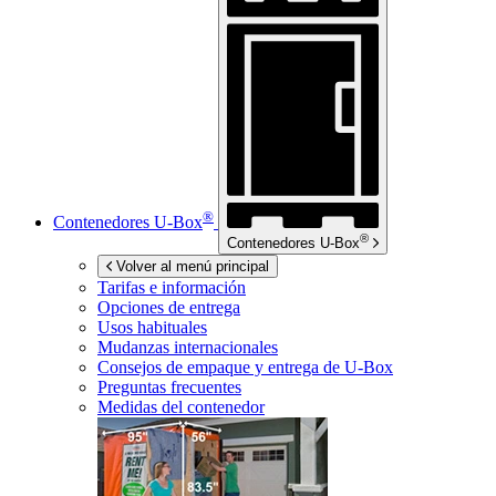
®
Contenedores
U-Box
®
Contenedores
U-Box
Volver al menú principal
Tarifas e información
Opciones de entrega
Usos habituales
Mudanzas internacionales
Consejos de empaque y entrega de
U-Box
Preguntas frecuentes
Medidas del contenedor