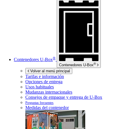
®
Contenedores
U-Box
®
Contenedores
U-Box
Volver al menú principal
Tarifas e información
Opciones de entrega
Usos habituales
Mudanzas internacionales
Consejos de empaque y entrega de
U-Box
Preguntas frecuentes
Medidas del contenedor