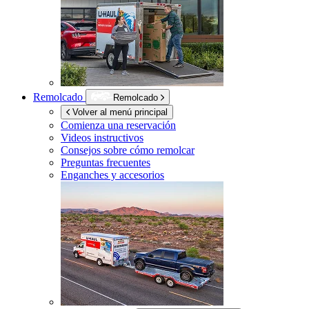
Remolcado
Remolcado
Volver al menú principal
Comienza una reservación
Videos instructivos
Consejos sobre cómo remolcar
Preguntas frecuentes
Enganches y accesorios