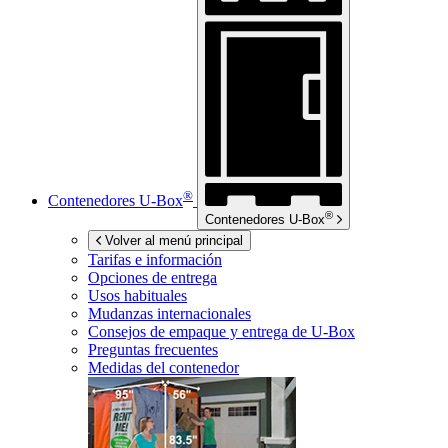
®
Contenedores
U-Box
®
Contenedores
U-Box
Volver al menú principal
Tarifas e información
Opciones de entrega
Usos habituales
Mudanzas internacionales
Consejos de empaque y entrega de
U-Box
Preguntas frecuentes
Medidas del contenedor