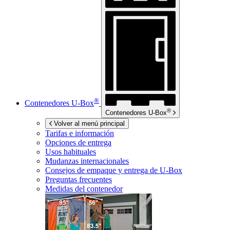
®
Contenedores
U-Box
®
Contenedores
U-Box
Volver al menú principal
Tarifas e información
Opciones de entrega
Usos habituales
Mudanzas internacionales
Consejos de empaque y entrega de
U-Box
Preguntas frecuentes
Medidas del contenedor