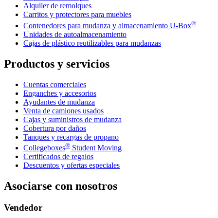
Alquiler de remolques
Carritos y protectores para muebles
®
Contenedores para mudanza y almacenamiento
U-Box
Unidades de autoalmacenamiento
Cajas de plástico reutilizables para mudanzas
Productos y servicios
Cuentas comerciales
Enganches y accesorios
Ayudantes de mudanza
Venta de camiones usados
Cajas y suministros de mudanza
Cobertura por daños
Tanques y recargas de propano
®
Collegeboxes
Student Moving
Certificados de regalos
Descuentos y ofertas especiales
Asociarse con nosotros
Vendedor