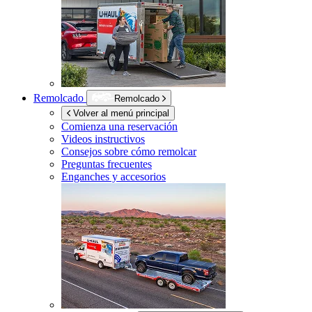
Remolcado
Remolcado
Volver al menú principal
Comienza una reservación
Videos instructivos
Consejos sobre cómo remolcar
Preguntas frecuentes
Enganches y accesorios