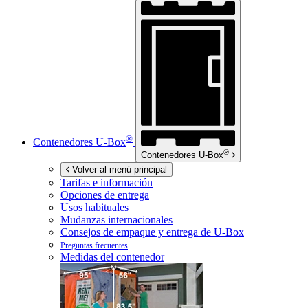
®
Contenedores
U-Box
®
Contenedores
U-Box
Volver al menú principal
Tarifas e información
Opciones de entrega
Usos habituales
Mudanzas internacionales
Consejos de empaque y entrega de
U-Box
Preguntas frecuentes
Medidas del contenedor