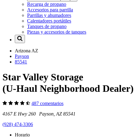
Recarga de propano
Accesorios para parrilla
Parrillas y ahumadores
Calentadores portátiles
Tanques de propano
Piezas y accesorios de tanques
Arizona
AZ
Payson
85541
Star Valley Storage
(U-Haul Neighborhood Dealer)
487 comentarios
4167 E Hwy 260 Payson, AZ 85541
(928) 474-3306
Horario