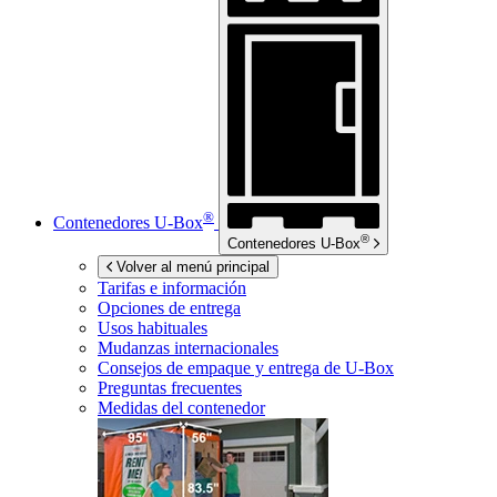
®
Contenedores
U-Box
®
Contenedores
U-Box
Volver al menú principal
Tarifas e información
Opciones de entrega
Usos habituales
Mudanzas internacionales
Consejos de empaque y entrega de
U-Box
Preguntas frecuentes
Medidas del contenedor