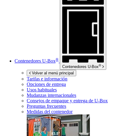
®
Contenedores
U-Box
®
Contenedores
U-Box
Volver al menú principal
Tarifas e información
Opciones de entrega
Usos habituales
Mudanzas internacionales
Consejos de empaque y entrega de
U-Box
Preguntas frecuentes
Medidas del contenedor