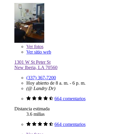
Ver
fotos
Ver sitio web
1301 W St Peter St
New Iberia, LA 70560
(337) 367-7200
Hoy abierto de 8 a. m. - 6 p. m.
(@ Landry Dr)
664 comentarios
Distancia estimada
3.6 millas
664 comentarios