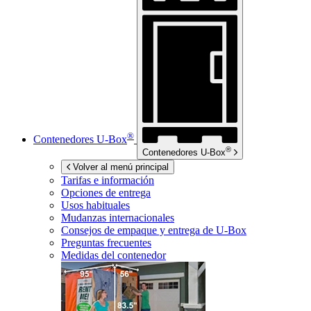
®
Contenedores
U-Box
®
Contenedores
U-Box
Volver al menú principal
Tarifas e información
Opciones de entrega
Usos habituales
Mudanzas internacionales
Consejos de empaque y entrega de
U-Box
Preguntas frecuentes
Medidas del contenedor