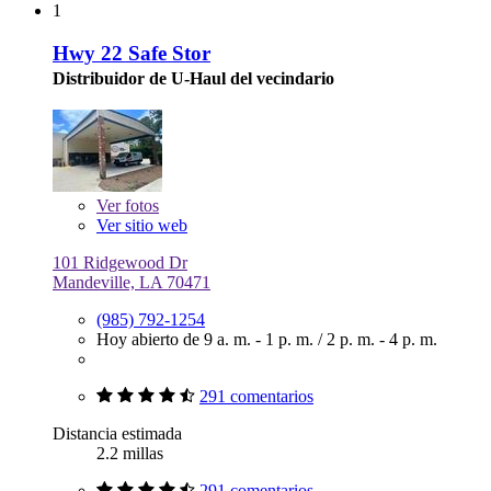
1
Hwy 22 Safe Stor
Distribuidor de U-Haul del vecindario
Ver
fotos
Ver sitio web
101 Ridgewood Dr
Mandeville, LA 70471
(985) 792-1254
Hoy abierto de
9 a. m. - 1 p. m.
/
2 p. m. - 4 p. m.
291 comentarios
Distancia estimada
2.2 millas
291 comentarios