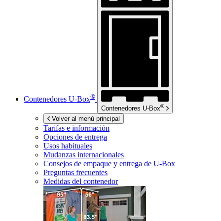
®
Contenedores
U-Box
®
Contenedores
U-Box
Volver al menú principal
Tarifas e información
Opciones de entrega
Usos habituales
Mudanzas internacionales
Consejos de empaque y entrega de
U-Box
Preguntas frecuentes
Medidas del contenedor