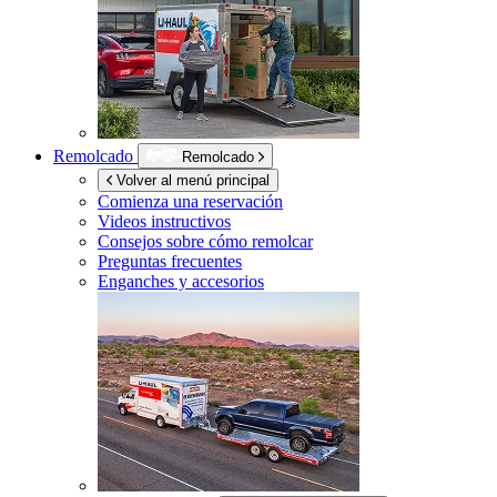
Remolcado
Remolcado
Volver al menú principal
Comienza una reservación
Videos instructivos
Consejos sobre cómo remolcar
Preguntas frecuentes
Enganches y accesorios