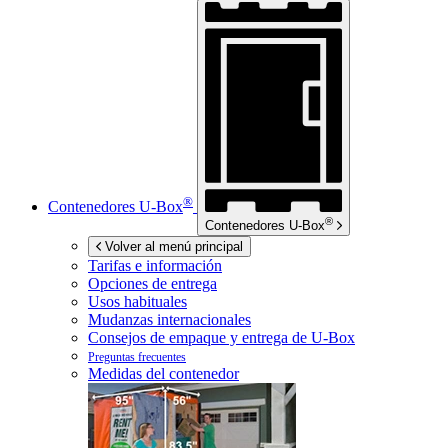
®
Contenedores
U-Box
®
Contenedores
U-Box
Volver al menú principal
Tarifas e información
Opciones de entrega
Usos habituales
Mudanzas internacionales
Consejos de empaque y entrega de
U-Box
Preguntas frecuentes
Medidas del contenedor