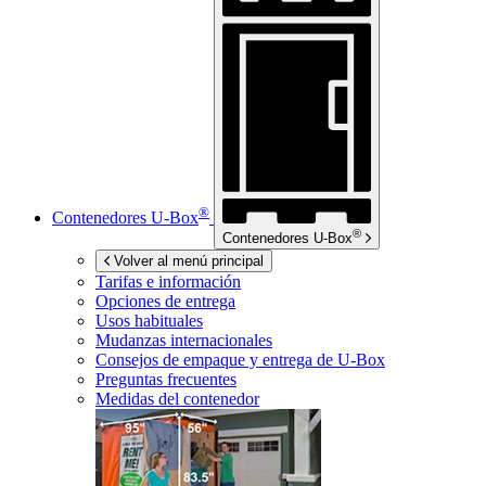
®
Contenedores
U-Box
®
Contenedores
U-Box
Volver al menú principal
Tarifas e información
Opciones de entrega
Usos habituales
Mudanzas internacionales
Consejos de empaque y entrega de
U-Box
Preguntas frecuentes
Medidas del contenedor