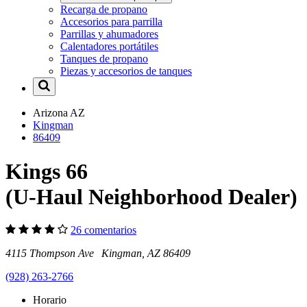
Recarga de propano
Accesorios para parrilla
Parrillas y ahumadores
Calentadores portátiles
Tanques de propano
Piezas y accesorios de tanques
Arizona
AZ
Kingman
86409
Kings 66
(U-Haul Neighborhood Dealer)
26 comentarios
4115 Thompson Ave Kingman, AZ 86409
(928) 263-2766
Horario