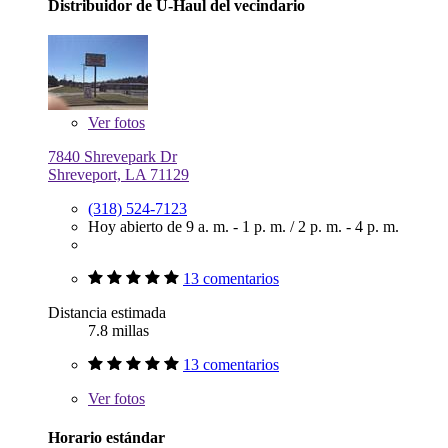
Distribuidor de U-Haul del vecindario
Ver
fotos
7840 Shrevepark Dr
Shreveport, LA 71129
(318) 524-7123
Hoy abierto de
9 a. m. - 1 p. m.
/
2 p. m. - 4 p. m.
13 comentarios
Distancia estimada
7.8 millas
13 comentarios
Ver
fotos
Horario estándar