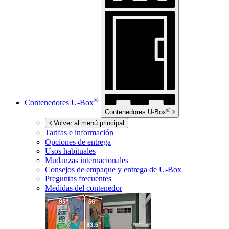
®
Contenedores
U-Box
®
Contenedores
U-Box
Volver al menú principal
Tarifas e información
Opciones de entrega
Usos habituales
Mudanzas internacionales
Consejos de empaque y entrega de
U-Box
Preguntas frecuentes
Medidas del contenedor