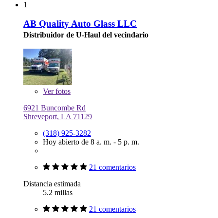
1
AB Quality Auto Glass LLC
Distribuidor de U-Haul del vecindario
Ver
fotos
6921 Buncombe Rd
Shreveport, LA 71129
(318) 925-3282
Hoy abierto de 8 a. m. - 5 p. m.
21 comentarios
Distancia estimada
5.2 millas
21 comentarios