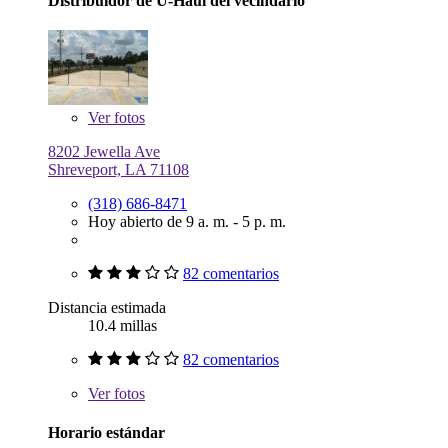
Distribuidor de U-Haul del vecindario
Ver
fotos
8202 Jewella Ave
Shreveport, LA 71108
(318) 686-8471
Hoy abierto de 9 a. m. - 5 p. m.
82 comentarios
Distancia estimada
10.4 millas
82 comentarios
Ver
fotos
Horario estándar