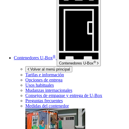
®
Contenedores
U-Box
®
Contenedores
U-Box
Volver al menú principal
Tarifas e información
Opciones de entrega
Usos habituales
Mudanzas internacionales
Consejos de empaque y entrega de
U-Box
Preguntas frecuentes
Medidas del contenedor