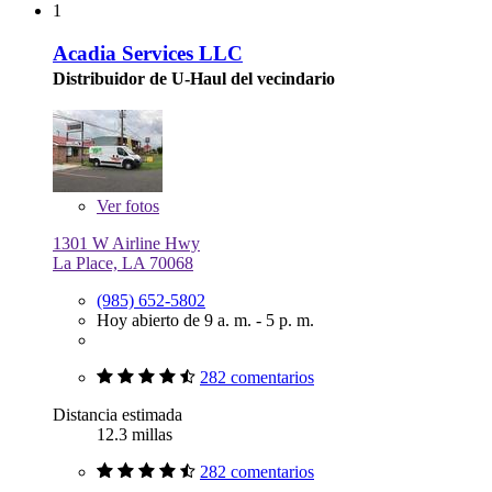
1
Acadia Services LLC
Distribuidor de U-Haul del vecindario
Ver
fotos
1301 W Airline Hwy
La Place, LA 70068
(985) 652-5802
Hoy abierto de 9 a. m. - 5 p. m.
282 comentarios
Distancia estimada
12.3 millas
282 comentarios