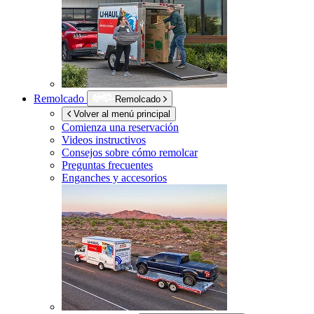
Remolcado
Remolcado
Volver al menú principal
Comienza una reservación
Videos instructivos
Consejos sobre cómo remolcar
Preguntas frecuentes
Enganches y accesorios