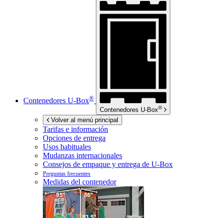
®
Contenedores
U-Box
®
Contenedores
U-Box
Volver al menú principal
Tarifas e información
Opciones de entrega
Usos habituales
Mudanzas internacionales
Consejos de empaque y entrega de
U-Box
Preguntas frecuentes
Medidas del contenedor