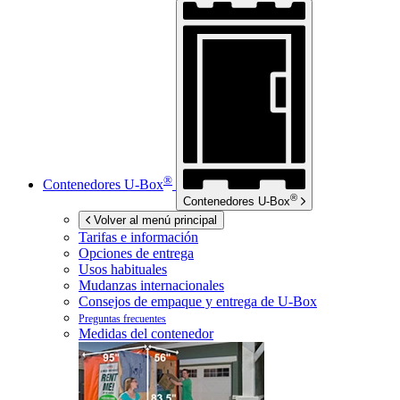
®
Contenedores
U-Box
®
Contenedores
U-Box
Volver al menú principal
Tarifas e información
Opciones de entrega
Usos habituales
Mudanzas internacionales
Consejos de empaque y entrega de
U-Box
Preguntas frecuentes
Medidas del contenedor