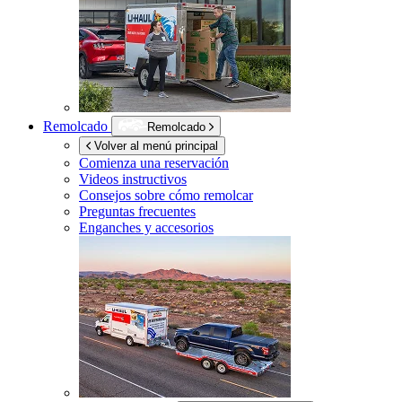
Remolcado
Remolcado
Volver al menú principal
Comienza una reservación
Videos instructivos
Consejos sobre cómo remolcar
Preguntas frecuentes
Enganches y accesorios