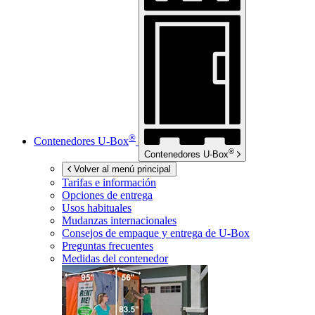
®
Contenedores
U-Box
®
Contenedores
U-Box
Volver al menú principal
Tarifas e información
Opciones de entrega
Usos habituales
Mudanzas internacionales
Consejos de empaque y entrega de
U-Box
Preguntas frecuentes
Medidas del contenedor