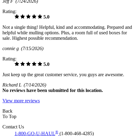
Jeff F
(7/24/2026)
Rating:
5.0
Not a single thing! Helpful, kind and accommodating. Prepared and
helpful while mulling options. Plus, a room full of used boxes for
sale. Highest possible recommendation.
connie g
(7/15/2026)
Rating:
5.0
Just keep up the great customer service, you guys are awesome.
Richard L
(7/14/2026)
No
reviews have been submitted for this location.
View more reviews
Back
To Top
Contact Us
®
1-800-GO-U-HAUL
(1-800-468-4285)