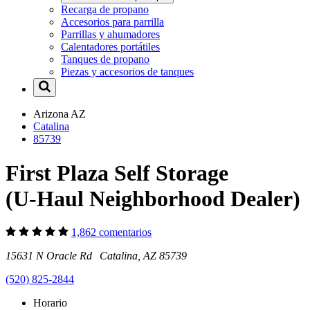
Recarga de propano
Accesorios para parrilla
Parrillas y ahumadores
Calentadores portátiles
Tanques de propano
Piezas y accesorios de tanques
Arizona
AZ
Catalina
85739
First Plaza Self Storage
(U-Haul Neighborhood Dealer)
1,862 comentarios
15631 N Oracle Rd Catalina, AZ 85739
(520) 825-2844
Horario