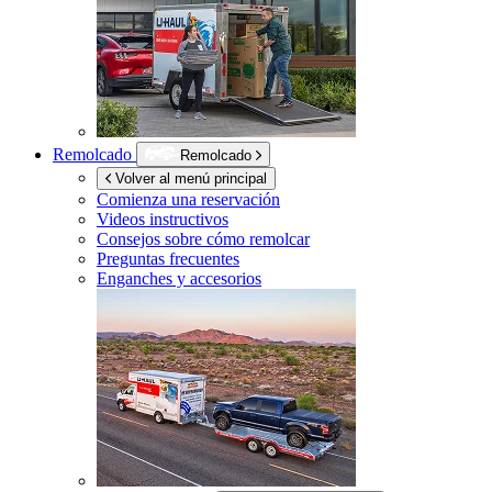
Remolcado
Remolcado
Volver al menú principal
Comienza una reservación
Videos instructivos
Consejos sobre cómo remolcar
Preguntas frecuentes
Enganches y accesorios