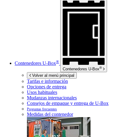
®
Contenedores
U-Box
®
Contenedores
U-Box
Volver al menú principal
Tarifas e información
Opciones de entrega
Usos habituales
Mudanzas internacionales
Consejos de empaque y entrega de
U-Box
Preguntas frecuentes
Medidas del contenedor